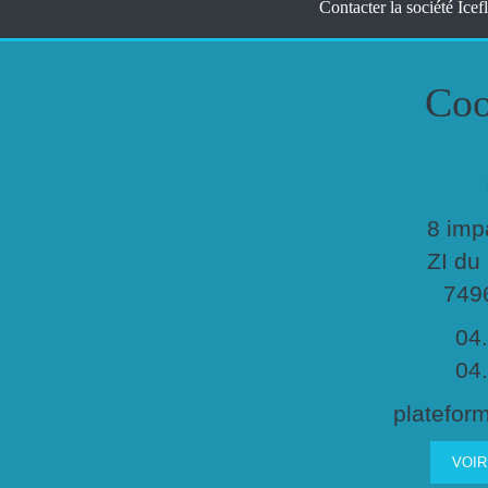
Contacter la société Icef
Coo
8 imp
ZI du
749
04
04
plateform
VOIR